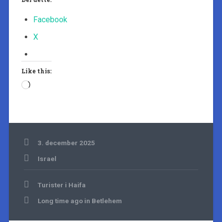
Facebook
X
Like this:
Loading…
3. december 2025
Israel
Indlægsnavigation
Turister i Haifa
Long time ago in Betlehem