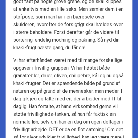
godt fast på nogle grove grene, og de skal klippes
af enkeltvis med en lille saks. Man samler dem i en
stofpose, som man har i en bæresele over
skulderen, hvorefter de forsigtigt skal hældes over
i større beholdere. Først derefter går de videre til
sortering, endelig modning og pakning. Så nyd din
khaki-frugt næste gang, du får en!
Vi har efterhånden været med til mange forskellige
opgaver i frivillig-gruppen. Vi har høstet både
granatæbler, druer, oliven, chilipebre, kål og nu også
khaki-frugter. Det er spændende både på grund af
naturen og på grund af de mennesker, man møder. I
dag gik jeg og talte med en, der arbejder med IT til
daglig. Han fortalte, at hans virksomhed gerne vil
støtte frivilligheds-tanken, så han får faktisk sin
normale løn, selv om han en dag om ugen deltager i
frivilligt arbejde. DET er da en flot satsning! Om det
så for alvor udvikler frivillighed, kan jeg være mere i