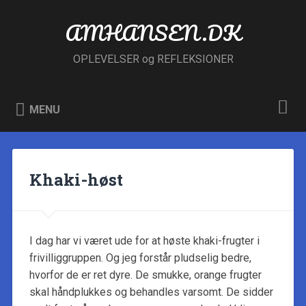
Skip
to
AMHANSEN.DK
Search
content
OPLEVELSER og REFLEKSIONER
MENU
Khaki-høst
I dag har vi været ude for at høste khaki-frugter i
frivilliggruppen. Og jeg forstår pludselig bedre,
hvorfor de er ret dyre. De smukke, orange frugter
skal håndplukkes og behandles varsomt. De sidder