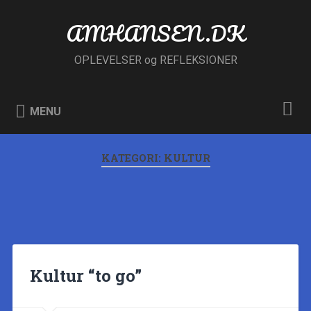
Skip
to
AMHANSEN.DK
Search
content
OPLEVELSER og REFLEKSIONER
MENU
KATEGORI:
KULTUR
Kultur “to go”