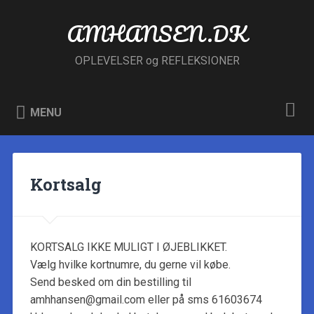
Skip
to
AMHANSEN.DK
Search
content
OPLEVELSER og REFLEKSIONER
MENU
Kortsalg
KORTSALG IKKE MULIGT I ØJEBLIKKET.
Vælg hvilke kortnumre, du gerne vil købe.
Send besked om din bestilling til
amhhansen@gmail.com eller på sms 61603674