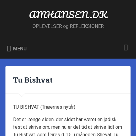
Skip
to
AMHANSEN.DK
Search
content
OPLEVELSER og REFLEKSIONER
MENU
Tu Bishvat
TU BISHVAT (Træernes nytår)
Det er længe siden, der sidst har været en jødisk
fest at skrive om; men nu er det tid at skrive lidt om
Tu Bishvat, som fejres d. 15. i måneden Shevat. Tu