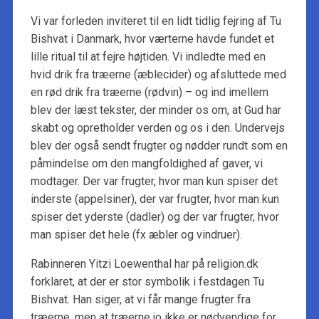
Vi var forleden inviteret til en lidt tidlig fejring af Tu
Bishvat i Danmark, hvor værterne havde fundet et
lille ritual til at fejre højtiden. Vi indledte med en
hvid drik fra træerne (æblecider) og afsluttede med
en rød drik fra træerne (rødvin) – og ind imellem
blev der læst tekster, der minder os om, at Gud har
skabt og opretholder verden og os i den. Undervejs
blev der også sendt frugter og nødder rundt som en
påmindelse om den mangfoldighed af gaver, vi
modtager. Der var frugter, hvor man kun spiser det
inderste (appelsiner), der var frugter, hvor man kun
spiser det yderste (dadler) og der var frugter, hvor
man spiser det hele (fx æbler og vindruer).
Rabinneren Yitzi Loewenthal har på religion.dk
forklaret, at der er stor symbolik i festdagen Tu
Bishvat. Han siger, at vi får mange frugter fra
træerne, men at træerne jo ikke er nødvendige for