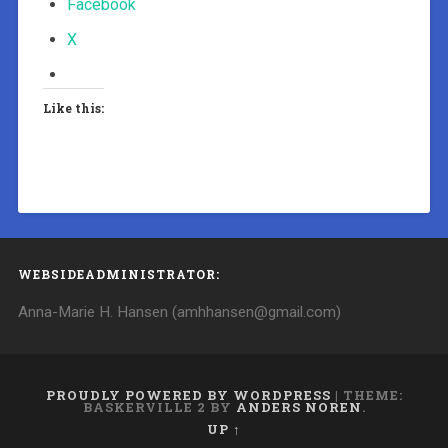
Facebook
X
Like this:
WEBSIDEADMINISTRATOR:
Anna-Marie H. Hansen (amhhansen@gmail.com)
PROUDLY POWERED BY WORDPRESS
|
THEME:
BASKERVILLE 2 BY
ANDERS NOREN
.
UP ↑