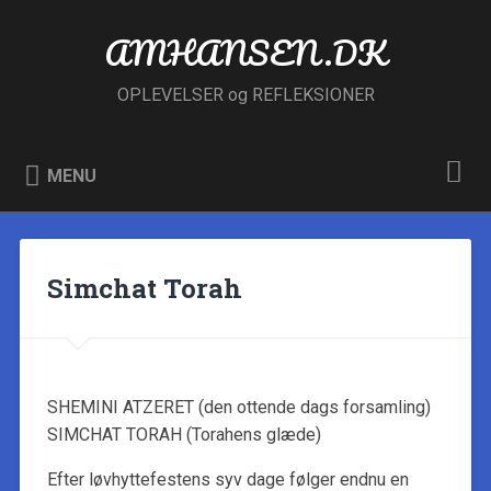
Skip
to
AMHANSEN.DK
Search
content
OPLEVELSER og REFLEKSIONER
MENU
Simchat Torah
SHEMINI ATZERET (den ottende dags forsamling)
SIMCHAT TORAH (Torahens glæde)
Efter løvhyttefestens syv dage følger endnu en