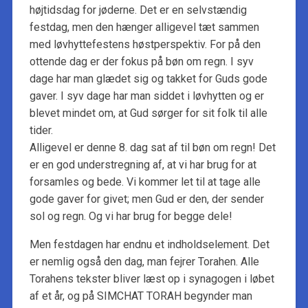
højtidsdag for jøderne. Det er en selvstændig
festdag, men den hænger alligevel tæt sammen
med løvhyttefestens høstperspektiv. For på den
ottende dag er der fokus på bøn om regn. I syv
dage har man glædet sig og takket for Guds gode
gaver. I syv dage har man siddet i løvhytten og er
blevet mindet om, at Gud sørger for sit folk til alle
tider.
Alligevel er denne 8. dag sat af til bøn om regn! Det
er en god understregning af, at vi har brug for at
forsamles og bede. Vi kommer let til at tage alle
gode gaver for givet; men Gud er den, der sender
sol og regn. Og vi har brug for begge dele!
Men festdagen har endnu et indholdselement. Det
er nemlig også den dag, man fejrer Torahen. Alle
Torahens tekster bliver læst op i synagogen i løbet
af et år, og på SIMCHAT TORAH begynder man