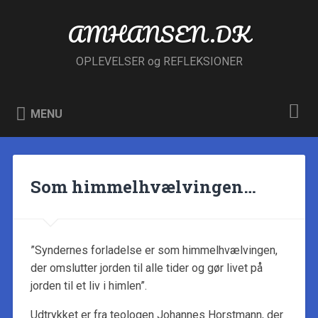
Skip
to
AMHANSEN.DK
Search
content
OPLEVELSER og REFLEKSIONER
MENU
Som himmelhvælvingen…
”Syndernes forladelse er som himmelhvælvingen,
der omslutter jorden til alle tider og gør livet på
jorden til et liv i himlen”.
Udtrykket er fra teologen Johannes Horstmann, der