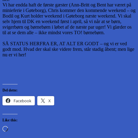
Vi har endda haft de første gæster (Ann-Britt og Bent har været på
minieferie i Gøteborg), Chris kommer den kommende weekend – og
Bodil og Kurt holder weekend i Gøteborg næste weekend. Vi skal
selv hjem til DK en weekend først i april, så vi når at se børn,
svigerbørn og børnebørn i løbet af de næste par uger! Vi glæder os
til at se dem alle – ikke mindst vores TO! børnebørn.
SÅ STATUS HERFRA ER, AT ALT ER GODT – og vi er ved
godt mod. Hvad der skal ske videre frem, står stadig åbent; men lige
nu er vi her!
Del dette:
Facebook
X
Like this:
Loading…