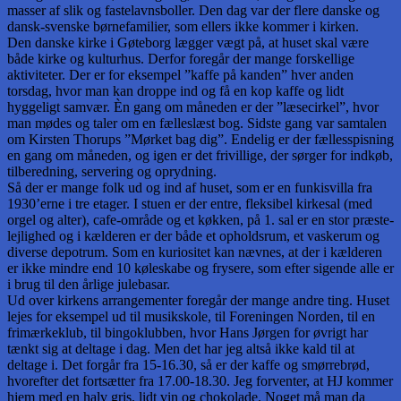
masser af slik og fastelavnsboller. Den dag var der flere danske og
dansk-svenske børnefamilier, som ellers ikke kommer i kirken.
Den danske kirke i Gøteborg lægger vægt på, at huset skal være
både kirke og kulturhus. Derfor foregår der mange forskellige
aktiviteter. Der er for eksempel ”kaffe på kanden” hver anden
torsdag, hvor man kan droppe ind og få en kop kaffe og lidt
hyggeligt samvær. Èn gang om måneden er der ”læsecirkel”, hvor
man mødes og taler om en fælleslæst bog. Sidste gang var samtalen
om Kirsten Thorups ”Mørket bag dig”. Endelig er der fællesspisning
en gang om måneden, og igen er det frivillige, der sørger for indkøb,
tilberedning, servering og oprydning.
Så der er mange folk ud og ind af huset, som er en funkisvilla fra
1930’erne i tre etager. I stuen er der entre, fleksibel kirkesal (med
orgel og alter), cafe-område og et køkken, på 1. sal er en stor præste-
lejlighed og i kælderen er der både et opholdsrum, et vaskerum og
diverse depotrum. Som en kuriositet kan nævnes, at der i kælderen
er ikke mindre end 10 køleskabe og frysere, som efter sigende alle er
i brug til den årlige julebasar.
Ud over kirkens arrangementer foregår der mange andre ting. Huset
lejes for eksempel ud til musikskole, til Foreningen Norden, til en
frimærkeklub, til bingoklubben, hvor Hans Jørgen for øvrigt har
tænkt sig at deltage i dag. Men det har jeg altså ikke kald til at
deltage i. Det forgår fra 15-16.30, så er der kaffe og smørrebrød,
hvorefter det fortsætter fra 17.00-18.30. Jeg forventer, at HJ kommer
hjem med en halv gris, lidt vin og chokolade. Noget må man da