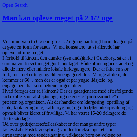
Open Search
Man kan opleve meget på 2 1/2 uge
Vi har nu været i Gøteborg i 2 1/2 uge og har brugt formiddagen på
at gøre en form for status. Vi må konstatere, at vi allerede har
oplevet utrolig meget.
I forhold til kirken, den danske (sømands)kirke i Gøteborg, så er vi
som nævnt blevet meget godt modtaget. Både af menighedsrådet og
alle de mere eller mindre lokale kirkegængere. Der er ikke en stor
folk, men det er til gengæld en engageret flok. Mange af dem, der
kommer er 60+, men der er også et par yngre ildsjæle, og
engagement har som bekendt ingen alder.
Hvad foregår der så i kirken? Der er gudstjeneste med efterfølgende
kirkekaffe 3 ud af 4 søndage, og de eneste ”professionelle” er
præsten og organisten. Alt der handler om klargøring, opstilling af
stole, klokkeringning, kaffebrygning og efterfølgende oprydning og
opvask bliver klaret af frivillige. Vi har været 15-20 deltagere de
fleste søndage.
Ud over gudstjenestefællesskabet er der mange andre typer
fællesskab. Fastelavnssøndag var der for eksempel et stort
arrangement med tøndeslagning, udklædte børn og voksne og