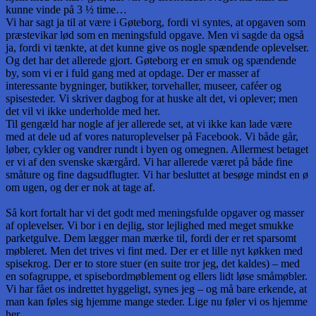
kunne vinde på 3 ½ time…
Vi har sagt ja til at være i Gøteborg, fordi vi syntes, at opgaven som
præstevikar lød som en meningsfuld opgave. Men vi sagde da også
ja, fordi vi tænkte, at det kunne give os nogle spændende oplevelser.
Og det har det allerede gjort. Gøteborg er en smuk og spændende
by, som vi er i fuld gang med at opdage. Der er masser af
interessante bygninger, butikker, torvehaller, museer, caféer og
spisesteder. Vi skriver dagbog for at huske alt det, vi oplever; men
det vil vi ikke underholde med her.
Til gengæld har nogle af jer allerede set, at vi ikke kan lade være
med at dele ud af vores naturoplevelser på Facebook. Vi både går,
løber, cykler og vandrer rundt i byen og omegnen. Allermest betaget
er vi af den svenske skærgård. Vi har allerede været på både fine
småture og fine dagsudflugter. Vi har besluttet at besøge mindst en ø
om ugen, og der er nok at tage af.
Så kort fortalt har vi det godt med meningsfulde opgaver og masser
af oplevelser. Vi bor i en dejlig, stor lejlighed med meget smukke
parketgulve. Dem lægger man mærke til, fordi der er ret sparsomt
møbleret. Men det trives vi fint med. Der er et lille nyt køkken med
spisekrog. Der er to store stuer (en suite tror jeg, det kaldes) – med
en sofagruppe, et spisebordmøblement og ellers lidt løse småmøbler.
Vi har fået os indrettet hyggeligt, synes jeg – og må bare erkende, at
man kan føles sig hjemme mange steder. Lige nu føler vi os hjemme
her.