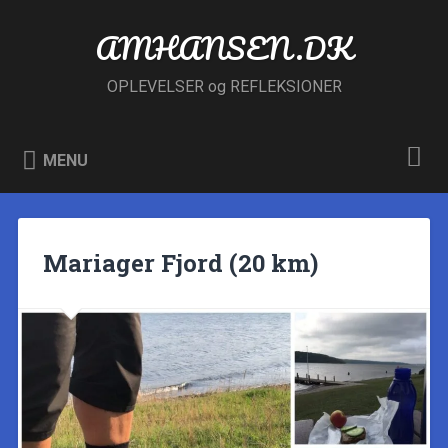
Skip
to
AMHANSEN.DK
Search
content
OPLEVELSER og REFLEKSIONER
MENU
Mariager Fjord (20 km)