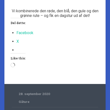
Vi kombinerede den røde, den blå, den gule og den
grønne rute – og fik en dagstur ud af det!
Del dette:
Facebook
X
Like this:
Loading…
28. september 2020
Gåture