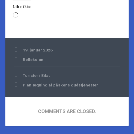
Like this:
Loading…
19. januar 2026
Refleksion
Indlægsnavigation
Turister i Eilat
Planlægning af påskens gudstjenester
COMMENTS ARE CLOSED.